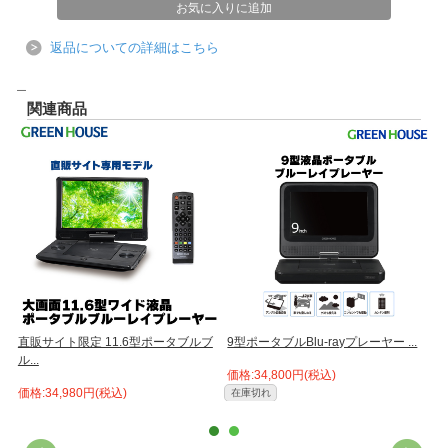
返品についての詳細はこちら
＿
関連商品
ー
直販サイト限定 11.6型ポータブルブ
9型ポータブルBlu-rayプレーヤー ...
ル...
タ
価格:34,800円(税込)
価格:34,980円(税込)
価
在庫切れ