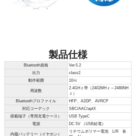
製品仕様
Bluetooth規格
Ver.5.2
出力
class2
動作範囲
10ｍ
2.4GHｚ帯（2402MHｚ～2480NH
周波数
ｚ）
Bluetoothプロファイル
HFP、A2DP、AVRCP
対応コーデック
SBC/AAC/aptX
搭載端子（専用充電ケース）
USB TypeC
電源
DC 5V （USB給電）
リチウムポリマー電池 L/R 各
内蔵バッテリー（イヤホン）