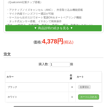
（Qualcomm社製チップ搭載）
・アクティブノイズキャンセル（ANC）、外音取り込み機能搭載
・マイク内蔵でハンズフリー通話が可能
・ケースから出すだけでオート電源ON＆オートペアリング機能
・タッチ式センサー搭載、イヤホンで簡単操作
(再生・一時停止、音量調整、曲送り・曲戻し、通話、音声アシスタント)
▼ 商品説明の続きを見る ▼
・音声アシスタント呼出し対応
・マルチペアリング対応
・片耳(シングル)モード可能※機能制限あり
4,378円
・防水規格IPX5対応
価格:
(税込)
・3サイズのイヤーピース付属
・過充電保護、過放電保護、過電流保護機能を持つ安心設計
注文
購入数:
個
在
カラー
カート
庫
×
ブラック
在庫切れ
○
ホワイト