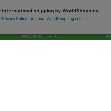
送料と配送について
返
送料は全国一律550円です。税込3,980円以上お買い
品
上げで送料無料です。
事
グリーンハウスストアでは、商品お届けの日時指定
社
はできません。銀行振込で購入された場合、ご入金
お
が確認され次第の発送となります。
せ
商
く
お支払い
よくある質問
お問い合わせ