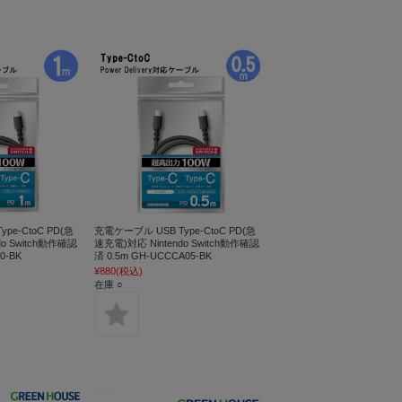
pe-CtoC PD(急
充電ケーブル USB Type-CtoC PD(急
do Switch動作確認
速充電)対応 Nintendo Switch動作確認
0-BK
済 0.5m GH-UCCCA05-BK
¥880
(税込)
在庫 ○