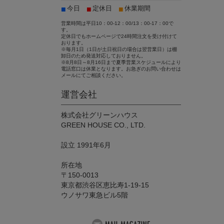
■
■
■
今日
定休日
休業期間
営業時間は平日10：00-12：00/13：00-17：00で
す。
定休日でもホームページで24時間注文を受け付けて
おります。
※毎月1日（1日が土日祝日の場合は翌営業日）は棚
卸日のため発送対応しておりません。
※8月8日～8月16日まで夏季営業スケジュールにより
電話窓口は休業となります。お急ぎのお問い合わせは
メールにてご相談ください。
運営会社
株式会社グリーンハウス
GREEN HOUSE CO., LTD.
設立 1991年6月
所在地
〒150-0013
東京都渋谷区恵比寿1-19-15
ウノサワ東急ビル5階