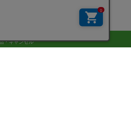
品・キャンセル
質管理には十分な注意を払っておりますが、万一の配送
故による汚損・破損、また、品質不良や商品違いなど弊
責任によるものにつきましては、到着後14日以内に弊社
客様サポートまでご連絡ください。責任を持って対処さ
ていただきます。
品の性質上、お客様のご都合による返品・交換はご容赦
ださいますようお願い申し上げます。
会社概要