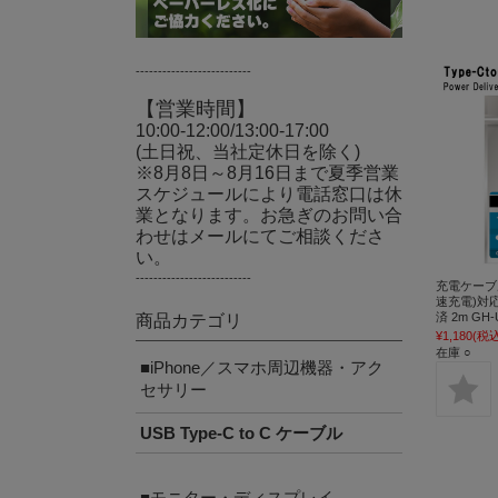
--------------------------
【営業時間】
10:00-12:00/13:00-17:00
(土日祝、当社定休日を除く)
※8月8日～8月16日まで夏季営業
スケジュールにより電話窓口は休
業となります。お急ぎのお問い合
わせはメールにてご相談くださ
い。
--------------------------
充電ケーブル 
速充電)対応 
済 2m GH-
商品カテゴリ
¥1,180
(税込
在庫 ○
■iPhone／スマホ周辺機器・アク
セサリー
USB Type-C to C ケーブル
■モニター・ディスプレイ