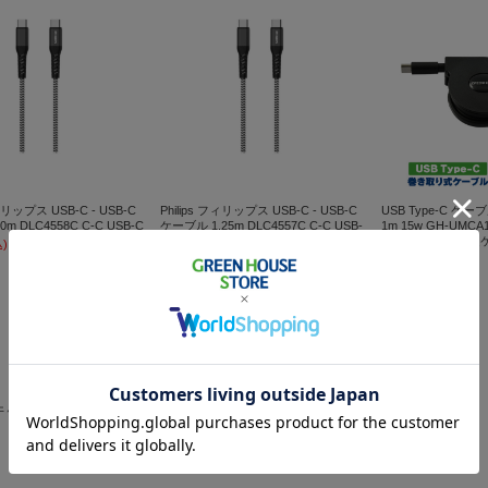
フィリップス USB-C - USB-C
Philips フィリップス USB-C - USB-C
USB Type-C 
m DLC4558C C-C USB-C
ケーブル 1.25m DLC4557C C-C USB-
1m 15w GH-UMC
C
ーブル データ転送
)
¥1,791
(税込)
¥1,280
(税込)
在庫 ○
在庫 ×
件～12件を表示