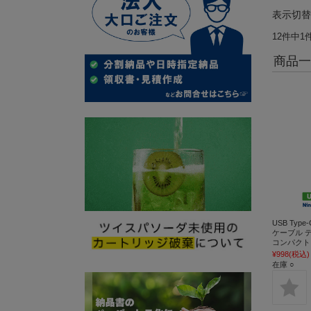
表示切
12件中1
商品一
USB Type
ケーブル デー
コンパクト G
¥998
(税込)
在庫 ○