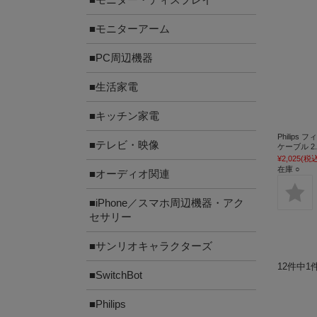
■モニターアーム
■PC周辺機器
■生活家電
■キッチン家電
Philips 
■テレビ・映像
ケーブル 2.0
¥2,025
(税込
在庫 ○
■オーディオ関連
■iPhone／スマホ周辺機器・アク
セサリー
■サンリオキャラクターズ
12件中1
■SwitchBot
■Philips