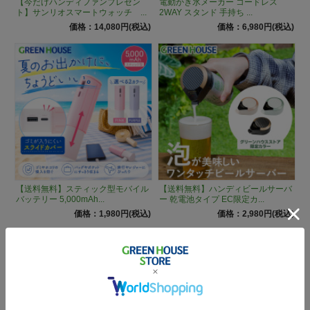
【今だけハンディファンプレゼン
電動かき氷メーカー コードレス
ト】サンリオスマートウォッチ ...
2WAY スタンド 手持ち ...
価格：14,080円(税込)
価格：6,980円(税込)
【送料無料】スティック型モバイル
【送料無料】ハンディビールサーバ
バッテリー 5,000mAh...
ー 乾電池タイプ EC限定カ...
価格：1,980円(税込)
価格：2,980円(税込)
おすすめ商品 をもっと見る
新着商品