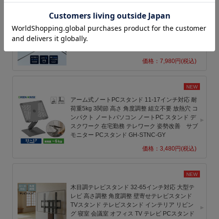
NEW
7in1 USB Type-C コンパクトドッキングステー
ション LANポート USB3.2 Gen1 4K 60Hz HDMI
映像出力 Switch 投影 テレビ投影 iPad Pro PD
100W PC充電 ノートパソコン GH-MHC7A-SV
価格：7,980円(税込)
NEW
アーム式ノートPCスタンド 11-17インチ対応 耐
荷重5kg 3関節 高さ 角度調整 組立不要 放熱穴 コ
ンパクト ノートパソコン ノートPC スタンド デ
スクワーク 在宅勤務 テレワーク 姿勢改善 サブ
モニター PCスタンド GH-STNC-GY
価格：3,480円(税込)
NEW
木目調テレビスタンド 32-65インチ対応 大型テ
レビ 高さ調整 角度調整 壁寄せテレビスタンド
TVスタンド テレビスタンド インテリア リビン
グ 寝室 会議室 オフィス TV テレビ PCスタンド