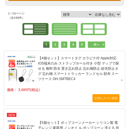
1 / 10ページ
（全189件）
1
2
3
4
5
次へ
【4個セット】スマートタグ カラビナ付 Apple対応
iOS端末のみ ストラップホール付き 小型 マップで探
せる 無料 防水 置き忘れ防止 忘れ物防止 紛失防止タ
グ 忘れ物 スマートトラッカー ランドセル 財布 スー
ツケース GH-SMTBEC4
価格： 3,480円(税込)
NEW
【5個セット】ポップコーンメーカー シリコン製 電
子レンジ 家庭用 ノンオイ ル ポップコーン 洗える 折