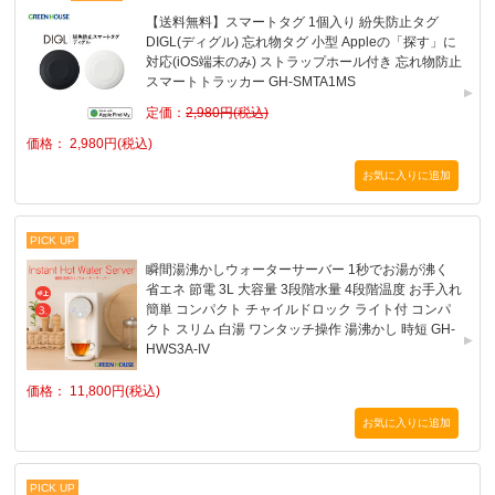
【送料無料】スマートタグ 1個入り 紛失防止タグ
DIGL(ディグル) 忘れ物タグ 小型 Appleの「探す」に
対応(iOS端末のみ) ストラップホール付き 忘れ物防止
スマートトラッカー GH-SMTA1MS
定価：
2,980円(税込)
価格： 2,980円(税込)
PICK UP
瞬間湯沸かしウォーターサーバー 1秒でお湯が沸く
省エネ 節電 3L 大容量 3段階水量 4段階温度 お手入れ
簡単 コンパクト チャイルドロック ライト付 コンパ
クト スリム 白湯 ワンタッチ操作 湯沸かし 時短 GH-
HWS3A-IV
価格： 11,800円(税込)
PICK UP