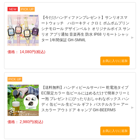
NEW
PICK UP
【今だけハンディファンプレゼント】サンリオスマ
ートウォッチ ハローキティ クロミ ポムポムプリン
シナモロール デザインベルト オリジナルボイス サン
リオ アプリ通知 音楽再生 防水 IP68 リモートシャッ
ター 1年間保証 GH-SMWL
価格： 14,080円(税込)
PICK UP
【送料無料】ハンディビールサーバー 乾電池タイプ
EC限定カラー 缶ビールにはめるだけで簡単クリーミ
ー泡 プレゼントにぴったりおしゃれなボックス ハン
ディ 缶ビール 生ビール ギフト パステルカラー アー
スカラー アウトドア キャンプ GH-BEERMS
価格： 2,980円(税込)