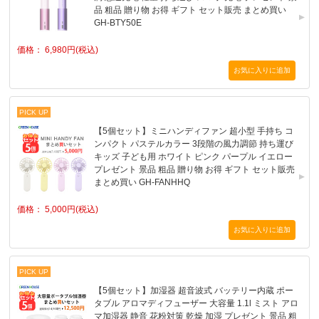
品 粗品 贈り物 お得 ギフト セット販売 まとめ買い
GH-BTY50E
価格： 6,980円(税込)
PICK UP
【5個セット】ミニハンディファン 超小型 手持ち コ
ンパクト パステルカラー 3段階の風力調節 持ち運び
キッズ 子ども用 ホワイト ピンク パープル イエロー
プレゼント 景品 粗品 贈り物 お得 ギフト セット販売
まとめ買い GH-FANHHQ
価格： 5,000円(税込)
PICK UP
【5個セット】加湿器 超音波式 バッテリー内蔵 ポー
タブル アロマディフューザー 大容量 1.1l ミスト アロ
マ加湿器 静音 花粉対策 乾燥 加湿 プレゼント 景品 粗