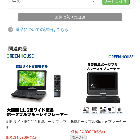
○
パープル
返品についての詳細はこちら
＿
関連商品
ー
直販サイト限定 11.6型ポータブルブ
9型ポータブルBlu-rayプレーヤー ...
ル...
タ
価格:34,800円(税込)
価格:34,980円(税込)
価
在庫切れ