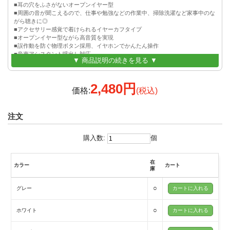
■耳の穴をふさがないオープンイヤー型
■周囲の音が聞こえるので、仕事や勉強などの作業中、掃除洗濯など家事中のな
がら聴きに◎
■アクセサリー感覚で着けられるイヤーカフタイプ
■オープンイヤー型ながら高音質を実現
■誤作動を防ぐ物理ボタン採用、イヤホンでかんたん操作
■音声アシスタント呼出し対応
▼ 商品説明の続きを見る ▼
■片耳約5gの軽量仕様
■マルチペアリング対応
■片耳(シングル)モード可能※機能制限あり
2,480円
■防水規格IPX4対応
価格:
(税込)
■過充電保護、過放電保護、過電流保護機能を持つ安心設計
注文
購入数:
個
在
カラー
カート
庫
○
グレー
○
ホワイト