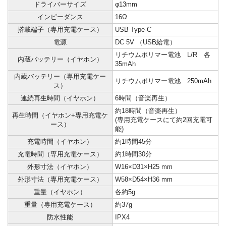
ドライバーサイズ
φ13mm
インピーダンス
16Ω
搭載端子（専用充電ケース）
USB Type-C
電源
DC 5V （USB給電）
リチウムポリマー電池 L/R 各
内蔵バッテリー（イヤホン）
35mAh
内蔵バッテリー（専用充電ケー
リチウムポリマー電池 250mAh
ス）
連続再生時間（イヤホン）
6時間（音楽再生）
約18時間（音楽再生）
再生時間（イヤホン+専用充電ケ
(専用充電ケースにて約2回充電可
ース）
能)
充電時間（イヤホン）
約1時間45分
充電時間（専用充電ケース）
約1時間30分
外形寸法（イヤホン）
W16×D31×H25 mm
外形寸法（専用充電ケース）
W58×D54×H36 mm
重量（イヤホン）
各約5g
重量（専用充電ケース）
約37g
防水性能
IPX4