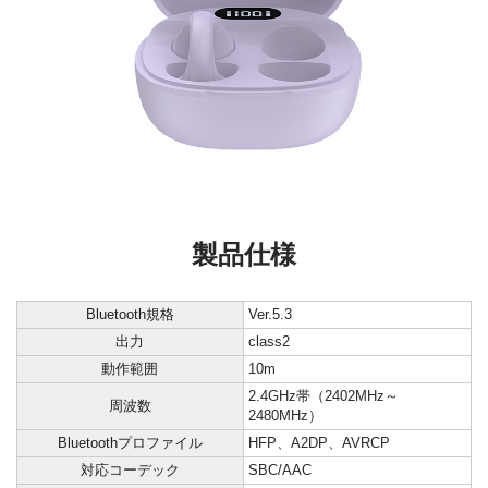
製品仕様
Bluetooth規格
Ver.5.3
出力
class2
動作範囲
10m
2.4GHz帯（2402MHz～
周波数
2480MHz）
Bluetoothプロファイル
HFP、A2DP、AVRCP
対応コーデック
SBC/AAC