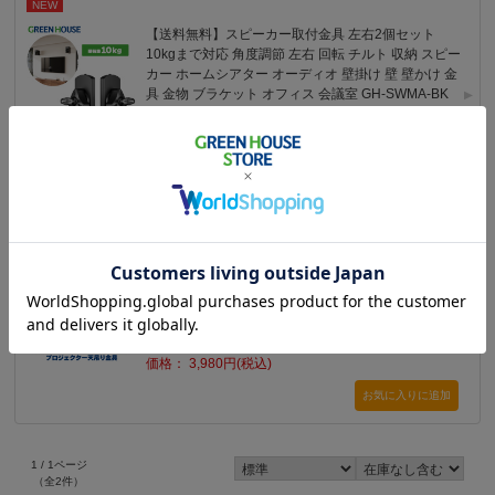
NEW
【送料無料】スピーカー取付金具 左右2個セット
10kgまで対応 角度調節 左右 回転 チルト 収納 スピー
カー ホームシアター オーディオ 壁掛け 壁 壁かけ 金
具 金物 ブラケット オフィス 会議室 GH-SWMA-BK
価格： 2,480円(税込)
NEW
プロジェクター用天吊り金具 13.5kgまで対応 角度調
節 左右 回転 チルト 収納 天吊り 天井 天井吊り 吊り
下げ 金物 金具 ブラケット ホームシアター プロジェ
クター 会議室 オフィス GH-CMPA-BK
価格： 3,980円(税込)
1 / 1ページ
（全2件）