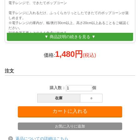
電子レンジで、できたてポップコーン
電子レンジに入れるだけ、ふっくらカリっとしたできたてのポップコーンが楽
しめます。
※電子レンジの庫内が、幅/奥行30cm以上、高さ20cm以上あることをご確認く
ださい。
別途食器不要！そのまま食卓に出せる
▼ 商品説明の続きを見る ▼
電磁レンジから出したら、味付けして食べるだけ、食器を用意することがな
く、洗い物を減らせます。
1,480円
シンプルな塩味から人気のフレーバーまで、いろんな味を楽しめる
価格:
(税込)
市販のフレーバーや調味料を使って、カレー・バター・キャラメルなど、いろ
んなアレンジを楽しめます。
注文
パーティーやお子様のおやつに
ポップコーンはとうもろこしが原料、現代人に不足しがちな食物繊維や抗酸化
購入数：
個
作用のあるポリフェノールが豊富に含まれてます。
安全・丈夫なシリコーン素材で後片付けもカンタン
在庫
○
柔らかく、汚れやにおいがつきにくく、耐熱性(220℃)に優れたシリコーン素材
折りたたんでコンパクト収納
高さ6cmまでおりたためるので、使わないときはコンパクトに収納できます。
プレゼントにもおすすめ
かわいらしいデザインのパッケージでお届けするので、贈り物にもピッタリで
す。
返品についての詳細はこちら