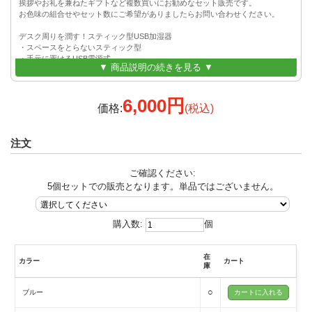
挨拶やお礼を兼ねたギフトなど複数買いにお勧めなセット販売です。
お色味の組合せやセット数にご希望がありましたらお問い合わせください。
デスク周りを潤す！スティック型USB加湿器
・スペースをとらないスティック型
・手元に置けるUSB電源式
▼ 商品説明の続きを見る ▼
・熱くならず、すぐにミストが出る超音波式
・デスクに置いても気にならない静音設計
・約2時間で自動的に停止するオートパワーオフ機能搭載
6,000円
・USB-AC充電器(別売）でコンセントでも使える
価格:
(税込)
注文
ご確認ください:
5個セットでの販売となります。単品ではございません。
購入数:
個
在
カラー
カート
庫
○
ブルー