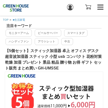
TOP
>
■生活家電
注目キーワード
モニターアーム
ビールサーバー
スマートタグ
ハンディファン
アウトレット
中古
【5個セット】スティック加湿器 卓上 オフィス デスク
超音波加湿器 スティック 小型 usb コンパクト 花粉対策
乾燥 加湿 プレゼント 景品 粗品 贈り物 お得 ギフト セッ
ト販売 まとめ買い GH-UMSSE