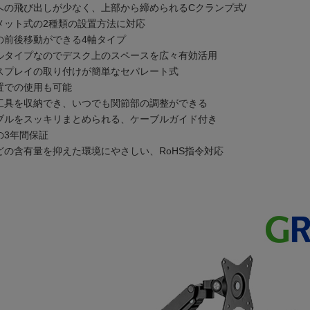
への飛び出しが少なく、上部から締められるCクランプ式/
メット式の2種類の設置方法に対応
の前後移動ができる4軸タイプ
ルタイプなのでデスク上のスペースを広々有効活用
スプレイの取り付けが簡単なセパレート式
置での使用も可能
工具を収納でき、いつでも関節部の調整ができる
ブルをスッキリまとめられる、ケーブルガイド付き
の3年間保証
どの含有量を抑えた環境にやさしい、RoHS指令対応