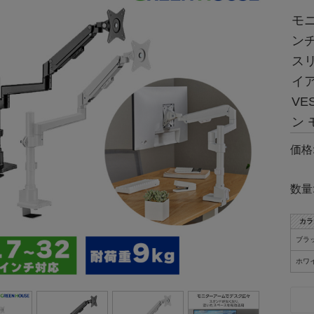
モニ
ンチ
ス
イア
VE
ン 
価格
数量
カラ
ブラ
ホワ