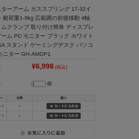
ターアーム ガススプリング 17-32イ
 耐荷重1-9kg 広範囲の前後移動 4軸
リムクランプ 取り付け簡単 ディスプレ
ーム PC モニター ブラック ホワイト
SA スタンド ゲーミングデスク パソコ
モニター GH-AMDP1
¥6,998
:
(税込)
:
個
ー
在庫
購入
ック
○
イト
○