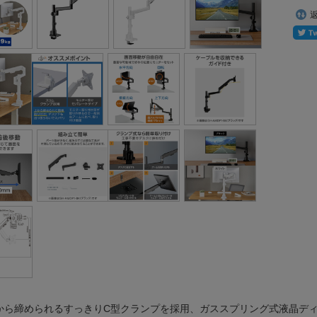
から締められるすっきりC型クランプを採用、ガススプリング式液晶デ