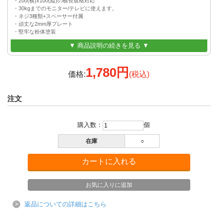
・200(横)x100(縦)の横長規格対応
・30kgまでのモニター/テレビに使えます。
・ネジ3種類+スペーサー付属
・頑丈な2mm厚プレート
・堅牢な粉体塗装
▼ 商品説明の続きを見る ▼
1,780円
価格:
(税込)
注文
購入数：
個
在庫
○
返品についての詳細はこちら