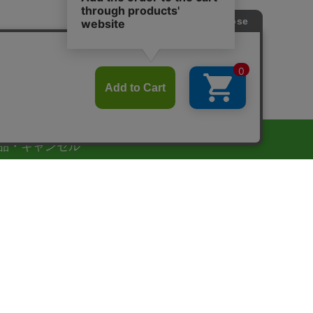
品・キャンセル
質管理には十分な注意を払っておりますが、万一の配送
故による汚損・破損、また、品質不良や商品違いなど弊
責任によるものにつきましては、到着後14日以内に弊社
客様サポートまでご連絡ください。責任を持って対処さ
ていただきます。
品の性質上、お客様のご都合による返品・交換はご容赦
ださいますようお願い申し上げます。