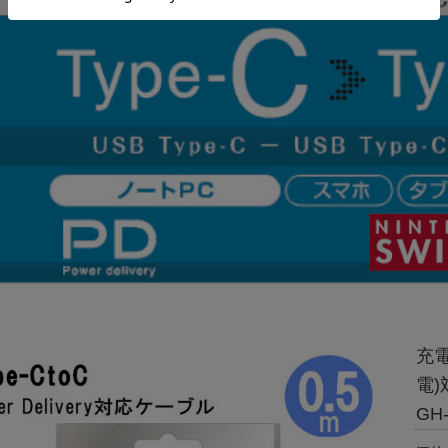
充電
電)
GH