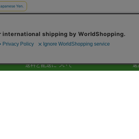
送料と配送について
返
送料は全国一律550円です。税込3,980円以上お買い
品
上げで送料無料です。
事
グリーンハウスストアでは、商品お届けの日時指定
社
はできません。銀行振込で購入された場合、ご入金
お
が確認され次第の発送となります。
せ
商
く
お支払い