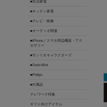
■生活家電
■キッチン家電
■テレビ・映像
■オーディオ関連
■iPhone／スマホ周辺機器・アク
セサリー
■サンリオキャラクターズ
■SwitchBot
■Philips
■付属品
テレワーク特集
ギフト向けアイテム