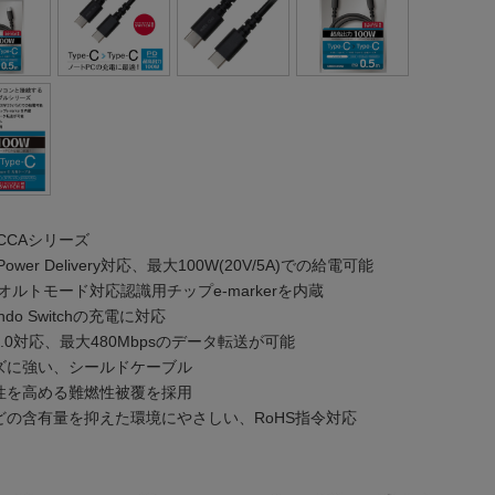
CCCAシリーズ
Power Delivery対応、最大100W(20V/5A)での給電可能
オルトモード対応認識用チップe-markerを内蔵
endo Switchの充電に対応
2.0対応、最大480Mbpsのデータ転送が可能
ズに強い、シールドケーブル
性を高める難燃性被覆を採用
どの含有量を抑えた環境にやさしい、RoHS指令対応