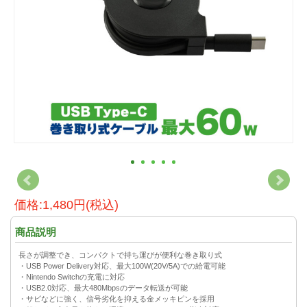
価格:1,480円(税込)
商品説明
長さが調整でき、コンパクトで持ち運びが便利な巻き取り式
・USB Power Delivery対応、最大100W(20V/5A)での給電可能
・Nintendo Switchの充電に対応
・USB2.0対応、最大480Mbpsのデータ転送が可能
・サビなどに強く、信号劣化を抑える金メッキピンを採用