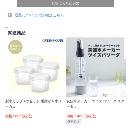
*製品とあわせてお送りします。送付先と別のご住所への配送は出来かねます。
*数に限りがございますので、無くなり次第終了となります。ご了承下さい。
返品についての詳細はこちら
＿
関連商品
ー
製氷カップ 4つセット 電動かき氷メ
炭酸水メーカー ツイスパソーダ スタ
ーカ...
ータ...
う
価格:980円(税込)
価格:7,480円(税込)
価
在庫切れ