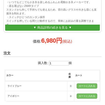
・いつでもどこでもかき氷を楽しめるふわふわ電動かき氷メーカーです。
・器を選ばない2WAYタイプ
スタンドから外して手持ちでも使えるため、背の高いグラスや大きな器にも直
接氷を削れます。
・スイッチひとつのカンタン操作
スイッチを押している間だけ動作するので、簡単にお好みの量を調整できま
す。
▼ 商品説明の続きを見る ▼
・ダイヤルで刃の調整が可能
ダイヤルひとつで氷の細かさを変えられるので、ふわふわからシャリシャリま
でお好みの食感を楽しめます。
6,980円
・様々な氷を使って、アレンジしよう！
価格:
(税込)
・付属の製氷カップを使えば、ふわふわ氷が作れる
・家庭の製氷皿で作った氷も使用できる
・ジュースで作った氷を使えば味付きかき氷に
注文
・凍らせたフルーツなら果汁100％かき氷を楽しめる
・本体以外は水洗い可能、分解できてお手入れカンタン
細かく分解してお手入れできるので、清潔なまま長く使えます。専用掃除ブラ
購入数:
個
シも付属。
・氷を入れてボタンひとつ、コードレスなのでどこでも使える
在
カラー
カート
＼いまだけ！電動かき氷器に使える製氷カップ2個セットをプレゼント中／
庫
【対象型番】
○
ライトブルー
GH-SIMA-IV
GH-SIMA-LB
○
アイボリー
8月までの期間限定で、製氷に使える製氷カップ2個セットを
電動かき氷器(GH-SIMAシリーズ)1台購入につき1セットプレゼントします。