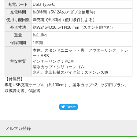
充電ポート
USB Type-C
充電時間
約3時間（5V 2Aのアダプタ使用時）
使用可能回数
満充電で約30回（使用条件による）
外形寸法
約W246×D16.5×H416 mm（スタンド脚含む）
重量
約1.1kg
保障期間
1年間
本体、スタンドユニット・脚、アウターリング、トレ
ー：ABS
主な材質
インナーリング：POM
製氷カップ：シリコーンゴム
氷刃、氷回転軸スパイク部：ステンレス鋼
【付属品】
専用USB充電ケーブル（約100cm）、製氷カップ×2、氷刃用ブラシ、
取扱説明書、保証書
メルマガ登録