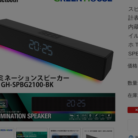
スピ
計表
内蔵
イ
ホ 
SP
価格
数量
在庫