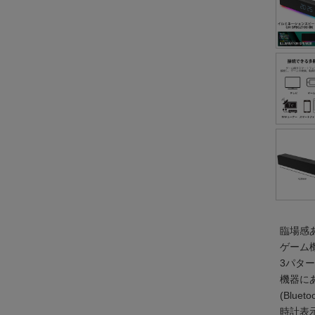
臨場感あ
ゲーム機
3パタ
機器に
(Blue
時計表