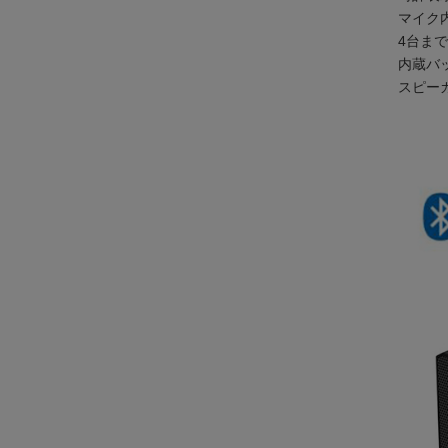
マイク
4台ま
内蔵バ
スピー