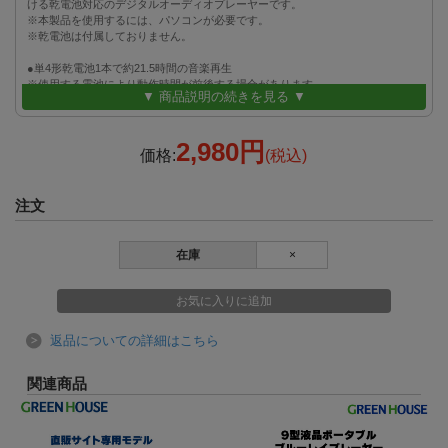
ける乾電池対応のデジタルオーディオプレーヤーです。
※本製品を使用するには、パソコンが必要です。
※乾電池は付属しておりません。
●単4形乾電池1本で約21.5時間の音楽再生
※使用する電池により動作時間が前後する場合があります
▼ 商品説明の続きを見る ▼
●8GBメモリー内蔵で約2000曲保存可能
※容量の一部はシステムで使用されます。
2,980円
※4分の曲を128 kbps、MP3形式で圧縮した場合の計算値
価格:
(税込)
※1フォルダあたり999ファイルまで
●録音可能なFMラジオ機能搭載
注文
内蔵チューナーでFMラジオを楽しむことができます。録音も可能です。
●AMラジオをFMで聴けるワイドFM（FM補完放送）対応
在庫
×
AMラジオの番組がFM放送で聴けるワイドFM（FM補完放送）に対応していま
す。
※放送エリア内でも、一部対象外となる地域がございます。
※開始時期、放送局、周波数、聴取可能エリアなどは地域により異なります。
詳細はラジオ局のホームページなどをご確認ください。
返品についての詳細はこちら
●便利なボイスレコーダー機能搭載（最長288時間）
内蔵マイクで録音できるので、ミーティングの議事録や講義の録音など、様々
関連商品
なシーンで活用できます。
●多彩なイコライザ機能とプレイモードを搭載
イコライザ機能とリピート再生やランダム再生など、多彩なプレイモードを搭