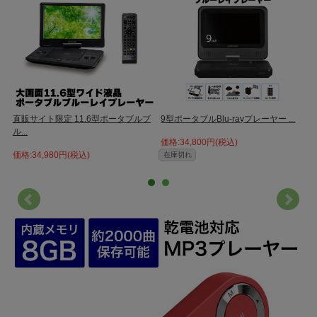
載しています。
●USB端子搭載でパソコンに直接挿せる
【対応機種】
USBインターフェース搭載のWindowsマシン
【対応OS】
Windows 11/10 /8.1
ー
直販サイト限定 11.6型ポータブルブ
9型ポータブルBlu-rayプレーヤー ...
ル...
タ
価格:34,800円(税込)
価格:34,980円(税込)
価
在庫切れ