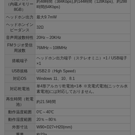
約48時間（384Kbps),約144時間（128Kbps)、約288
（内蔵メモリー
時間(64Kbps)
8GB）
ヘッドホン出力
最大9.7mW
ヘッドホンイン
32Ω
ピーダンス
音声周波数特性
20Hz～20KHz
FMラジオ受信
76MHz～108MHz
周波数
ヘッドホン出力端子（ステレオミニ）×1 / USB端子
搭載端子
×1
USB規格
USB2.0（High Speed）
対応OS
Windows 11、10、8.1
単4形アルカリ乾電池×1本 ※充電式電池(ニッケル水
対応乾電池
素電池)には対応しておりません。
再生時間（乾電
約21.5時間
池）
動作温度範囲
0℃～40℃
動作湿度範囲
20％～80％
外形寸法
W90×D27×H20(mm)
重量
約22g