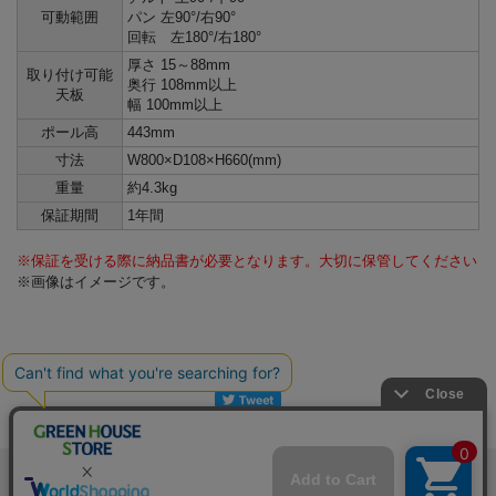
可動範囲
パン 左90°/右90°
回転 左180°/右180°
厚さ 15～88mm
取り付け可能
奥行 108mm以上
天板
広い範囲で画面調整が可能
幅 100mm以上
ポール高
443mm
なロングアーム
寸法
W800×D108×H660(mm)
重量
約4.3kg
弊社従来製品（GH-AMC03/418mm）より長い460mmのロングアームを採用し
保証期間
1年間
ました。 画面位置の調整範囲が広がり、より細かい位置調整が可能です。 クア
ッド・デュアル環境では、さらに大きな画面サイズを選択が可能になりまし
た。
※保証を受ける際に納品書が必要となります。大切に保管してください
※画像はイメージです。
メルマガ登録