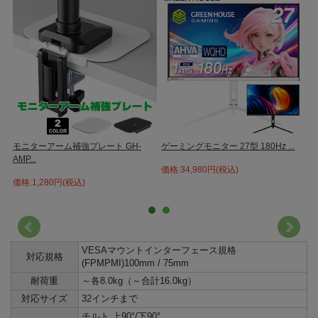
軸タイプ
細かい文字や数字を操作するから、画面を近づけて見たい、でも、動画の鑑賞
などは画面を離してゆったり見たい… そんなユーザーには画面の前後移動が可
能な5軸タイプがオススメです。 画面を前後移動することで、その都度作業に適
した位置に画面を動かし、快適な環境を作ることができます。 表計算ソフト
や、2D、3Dグラフィックソフトのヘビーユーザーやパソコン操作はいつも快適
な環境にしたいと言うこだわり派のユーザーに最適です。 ご家庭での使用の他
に、お客様と画面を共有したい対面販売の店舗などにも使用できます。
.
モニターアーム補強プレート GH-
ゲーミングモニター 27型 180Hz ...
2
AMP...
価格:34,980円(税込)
価
価格:1,280円(税込)
VESAマウントインターフェース規格
対応規格
(FPMPMI)100mm / 75mm
耐荷重
～各8.0kg（～合計16.0kg）
対応サイズ
32インチまで
チルト 上90°/下90°