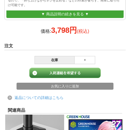
るので、「持ち上げながらネジを止める」などの作業が要らず、簡単に取り付
け可能です。
▼ 商品説明の続きを見る ▼
VESAマウントインターフェース規格(FPMPMI)100mm
対応規格
/ 75mm
3,798円
価格:
(税込)
耐加重
8.0kg
対応サイズ
32インチまで
チルト 上90°/下90°
注文
可動範囲
パン 左90°/右90°
回転 左180°/右180°
在庫
×
厚さ：15mm～88mm
取り付け可能天板の
奥行：108mm以上
厚さ
幅：100mm以上
寸法
W500×D108×H660(mm)
重量
約3.3kg
保証期間
1年間
返品についての詳細はこちら
関連商品