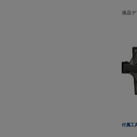
液晶デ
付属工