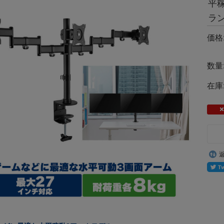
平
ラン
価格
数量
在庫