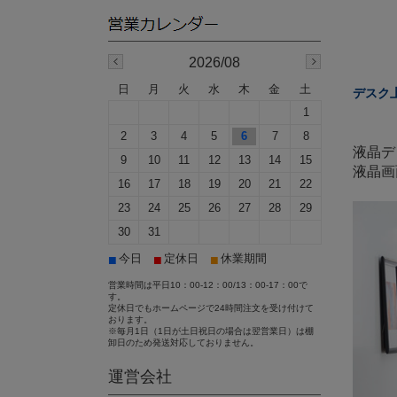
2026/08
日
月
火
水
木
金
土
デスク
1
2
3
4
5
6
7
8
液晶デ
9
10
11
12
13
14
15
液晶画
16
17
18
19
20
21
22
23
24
25
26
27
28
29
30
31
■
■
■
今日
定休日
休業期間
営業時間は平日10：00-12：00/13：00-17：00で
す。
定休日でもホームページで24時間注文を受け付けて
おります。
※毎月1日（1日が土日祝日の場合は翌営業日）は棚
卸日のため発送対応しておりません。
運営会社