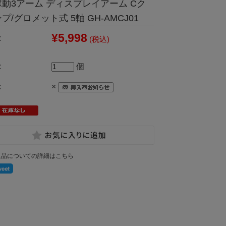
稼動3アーム ディスプレイアーム Cク
プ/グロメット式 5軸 GH-AMCJ01
¥5,998
:
(税込)
:
個
:
×
返品についての詳細はこちら