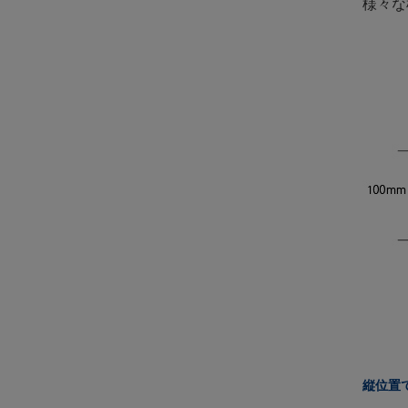
様々な
縦位置