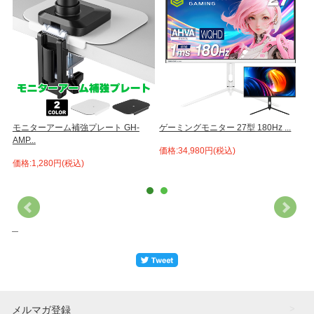
.
モニターアーム補強プレート GH-
ゲーミングモニター 27型 180Hz ...
2
AMP...
価格:34,980円(税込)
価
価格:1,280円(税込)
＿
メルマガ登録