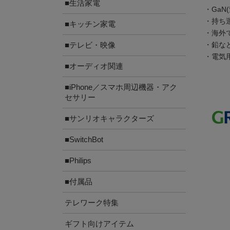
■生活家電
・Ga
・持ち
■キッチン家電
・海外で
・鉛な
■テレビ・映像
・電気
■オーディオ関連
■iPhone／スマホ周辺機器・アク
セサリー
■サンリオキャラクターズ
■SwitchBot
■Philips
■付属品
テレワーク特集
ギフト向けアイテム