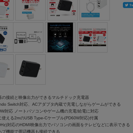
機器の接続と映像出力ができるマルチドック充電器
tendo Switch対応、ACアダプタ内蔵で充電しながらゲームができる
60W対応 ノートパソコンやゲーム機の充電/給電に対応
使える2mのUSB Type-Cケーブル(PD60W対応)付属
60Hz)対応のHDMI映像出力でパソコンの画面をテレビなどに表示できる
Bハブ機能で周辺機器も接続できる