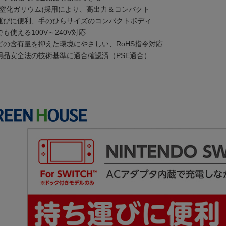
N(窒化ガリウム)採用により、高出力＆コンパクト
運びに便利、手のひらサイズのコンパクトボディ
も使える100V～240V対応
どの含有量を抑えた環境にやさしい、RoHS指令対応
用品安全法の技術基準に適合確認済（PSE適合）