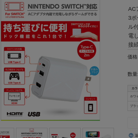
AC
3ポ
ル付
電し
接続
価格
数量
カラ
ホワ
ブラ