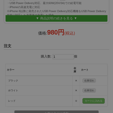
・USB Power Delivery対応、最大60W(20V/3A)での給電可能
・iPhoneの高速充電に対応
※iPhone 8以降に発売されたUSB Power Delivery対応機種をUSB Power Delivery
規格に対応した充電器で充電した場合。
▼ 商品説明の続きを見る ▼
・サビなどに強く、信号劣化を抑える銀メッキピンを採用
・断線に強いロングコネクタを採用したナイロンメッシュケーブル(屈曲テスト
5万回クリア)
980円
・ケーブル内部に防弾チョッキの素材にも使われるアラミド繊維を採用
価格:
(税込)
注文
購入数:
個
在
カラー
カート
庫
×
ブラック
在庫切れ
×
ホワイト
在庫切れ
○
レッド