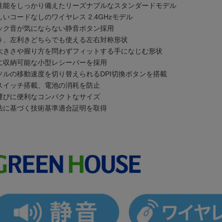
性能をしっかり備えたリーズナブルなスタンダードモデル
いコードなしのワイヤレス 2.4GHzモデル
ック音が気にならない静音ボタン採用
き、左利きどちらでも使える左右対称形状
大きさや握り方を問わずフィットする手になじむ形状
に収納可能な小型レシーバーを採用
ソルの移動速度を切り替えられるDPI切換ボタンを搭載
スイッチ搭載、電池の消耗を防止
運びに便利なコンパクトなサイズ
法に基づく技術基準適合証明を取得