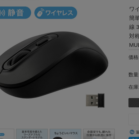
ワイ
簡単
線 
対称
MU
価格
数量
在庫