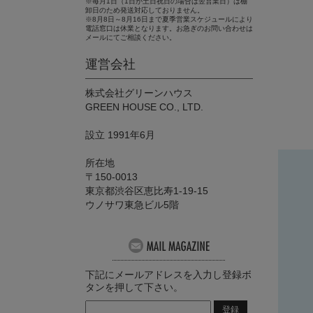
※毎月1日（1日が土日祝日の場合は翌営業日）は棚
卸日のため発送対応しておりません。
※8月8日～8月16日まで夏季営業スケジュールにより
電話窓口は休業となります。お急ぎのお問い合わせは
メールにてご相談ください。
運営会社
株式会社グリーンハウス
GREEN HOUSE CO., LTD.
設立 1991年6月
所在地
〒150-0013
東京都渋谷区恵比寿1-19-15
ウノサワ東急ビル5階
下記にメールアドレスを入力し登録ボ
タンを押して下さい。