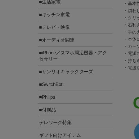
■生活家電
・基本
・煩わし
■キッチン家電
・クリ
・右利
■テレビ・映像
・手の
・本体
■オーディオ関連
・カー
■iPhone／スマホ周辺機器・アク
・電源
セサリー
・持ち
・電波
■サンリオキャラクターズ
■SwitchBot
■Philips
■付属品
テレワーク特集
ギフト向けアイテム