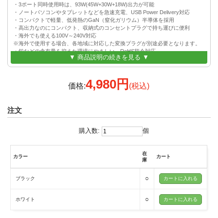
・3ポート同時使用時は、93W(45W+30W+18W)出力が可能
・ノートパソコンやタブレットなどを急速充電、USB Power Delivery対応
・コンパクトで軽量、低発熱のGaN（窒化ガリウム）半導体を採用
・高出力なのにコンパクト、収納式のコンセントプラグで持ち運びに便利
・海外でも使える100V～240V対応
※海外で使用する場合、各地域に対応した変換プラグが別途必要となります。
・鉛などの含有量を抑えた環境にやさしい、RoHS指令対応
▼ 商品説明の続きを見る ▼
・電気用品安全法の技術基準（PSE）に適合
4,980円
価格:
(税込)
注文
購入数:
個
在
カラー
カート
庫
○
ブラック
○
ホワイト