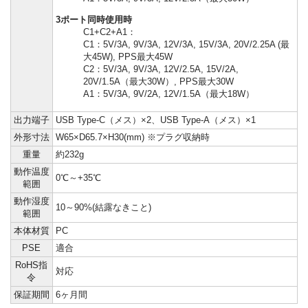
3ポート同時使用時
C1+C2+A1：
C1：5V/3A, 9V/3A, 12V/3A, 15V/3A, 20V/2.25A (最
大45W), PPS最大45W
C2：5V/3A, 9V/3A, 12V/2.5A, 15V/2A,
20V/1.5A（最大30W）, PPS最大30W
A1：5V/3A, 9V/2A, 12V/1.5A（最大18W）
出力端子
USB Type-C（メス）×2、USB Type-A（メス）×1
外形寸法
W65×D65.7×H30(mm) ※プラグ収納時
重量
約232g
動作温度
0℃～+35℃
範囲
動作湿度
10～90%(結露なきこと)
範囲
本体材質
PC
PSE
適合
RoHS指
対応
令
保証期間
6ヶ月間