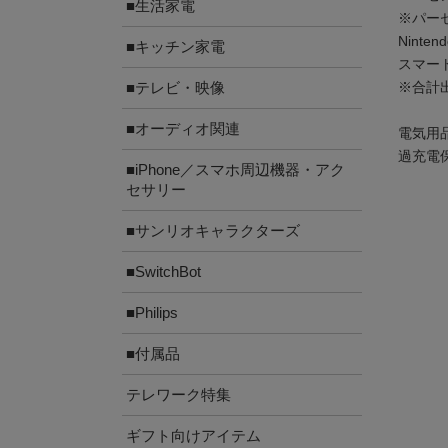
■生活家電
※パー
Ninten
■キッチン家電
スマー
※合計出
■テレビ・映像
■オーディオ関連
電気用
過充電
■iPhone／スマホ周辺機器・アク
セサリー
■サンリオキャラクターズ
■SwitchBot
■Philips
■付属品
テレワーク特集
ギフト向けアイテム