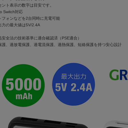
セント表示の数字は目安です。
do Switch対応
トフォンなどを2台同時に充電可能
力の最大値は5V/2.4A
品安全法の技術基準に適合確認済（PSE適合）
保護、過放電保護、過電流保護、過熱保護、短絡保護を持つ安心設計