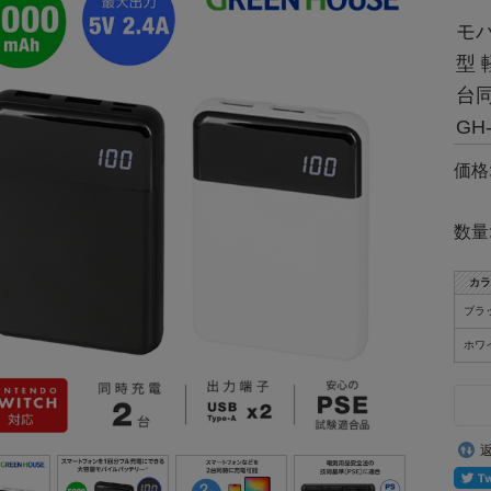
モバ
型 
台同
GH
価格
数量
カラ
ブラ
ホワ