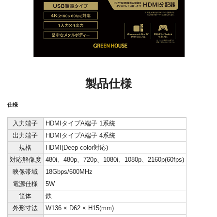
製品仕様
仕様
入力端子
HDMIタイプA端子 1系統
出力端子
HDMIタイプA端子 4系統
規格
HDMI(Deep color対応)
対応解像度
480i、480p、720p、1080i、1080p、2160p(60fps)
映像帯域
18Gbps/600MHz
電源仕様
5W
筐体
鉄
外形寸法
W136 × D62 × H15(mm)