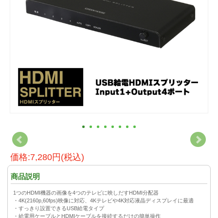
価格:7,280円(税込)
商品説明
1つのHDMI機器の画像を4つのテレビに映しだすHDMI分配器
・4K(2160p,60fps)映像に対応、4Kテレビや4K対応液晶ディスプレイに最適
・すっきり設置できるUSB給電タイプ
・給電用ケーブルとHDMIケーブルを接続するだけの簡単操作