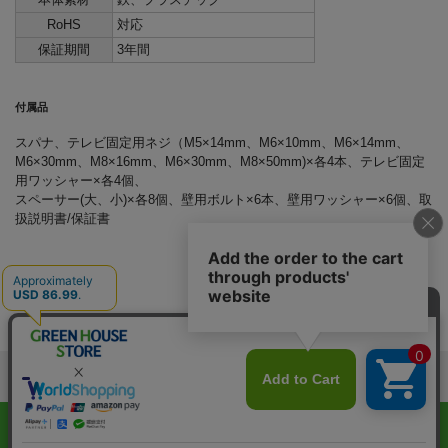
RoHS
対応
保証期間
3年間
付属品
スパナ、テレビ固定用ネジ（M5×14mm、M6×10mm、M6×14mm、
M6×30mm、M8×16mm、M6×30mm、M8×50mm)×各4本、テレビ固定
用ワッシャー×各4個、
スペーサー(大、小)×各8個、壁用ボルト×6本、壁用ワッシャー×6個、取
扱説明書/保証書
メルマガ登録
表示：スマートフォン｜
PC