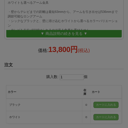
ホワイトも選べるアーム金具
・壁からテレビまでの距離は最短63mmから、アームを引き出せば536mmまで
調節可能なロングアーム
・シックなブラックと、壁に溶け込むホワイトから選べるカラーバリエーショ
ン
・テレビを左右±60°傾けられるので見る角度を選びません
▼ 商品説明の続きを見る ▼
・どの位置からもテレビを見やすく、上下に調整可能です
・壁掛け後のテレビでも±3°で水平を修正できます
・壁面パネルを隠せるプラスチックカバー付きで美しく壁掛け可能
13,800円
・ケーブルガイド付きだからスッキリ収納
価格:
(税込)
・ネジでしっかり固定、横揺れに強くて安心
・VESA縦100～400mm横200/300/400/600/800mmの一般的なテレビに対応可能
です
注文
・すぐにご利用いただけるよう、様々なネジが付属
・シンプルな構造で、4ステップで簡単取り付け
・安心の3年間保証対象製品
購入数:
個
在
カラー
カート
庫
○
ブラック
○
ホワイト