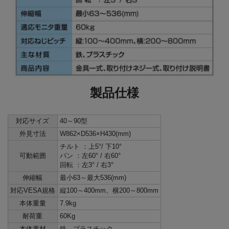
製品仕様
対応サイズ
40～90型
外見寸法
W862×D536×H430(mm)
チルト ：上5°/ 下10°
可動範囲
パン ：左60° / 右60°
回転 ：左3° / 右3°
伸縮幅
最小63～最大536(mm)
対応VESA規格
縦100～400mm、横200～800mm
本体重量
7.9kg
耐荷重
60Kg
本体素材
鉄、プラスチック