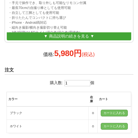
・手元で操作でき、取り外しも可能なリモコン付属
・最長70cmの自撮り棒としても使用可能
・自立して三脚としても使用可能
・折りたたんでコンパクトに持ち運び
・iPhone・Android両対応
・縦向き撮影/横向き撮影切り替え可能
・3色3段階のLEDライト(昼白色/温白色/電球色)
▼ 商品説明の続きを見る ▼
・LEDライトはバックライトや自撮り用ライトとして使用可能
5,980円
価格:
(税込)
注文
購入数:
個
在
カラー
カート
庫
○
ブラック
○
ホワイト