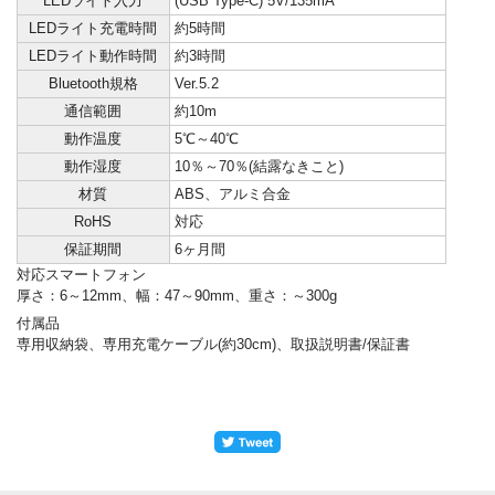
LEDライト入力
(USB Type-C) 5V/135mA
LEDライト充電時間
約5時間
LEDライト動作時間
約3時間
Bluetooth規格
Ver.5.2
通信範囲
約10m
動作温度
5℃～40℃
動作湿度
10％～70％(結露なきこと)
材質
ABS、アルミ合金
RoHS
対応
保証期間
6ヶ月間
対応スマートフォン
厚さ：6～12mm、幅：47～90mm、重さ：～300g
付属品
専用収納袋、専用充電ケーブル(約30cm)、取扱説明書/保証書