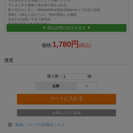
そそぎやすさも考慮したウッド調ハンドル
ワンタッチで液体と泡を切り替えられる
取り付けカンタン！250ml/330ml/350ml/500mlサイズの缶に対応
美味しく飲むにはビール7：泡3の割合いが秘訣
注ぎ口を丸洗いできて衛生的
単4形乾電池×2本使用(別売り)
▼ 商品説明の続きを見る ▼
こだわりのジョッキやグラスで、どんなグラスでもOK
1,780円
価格:
(税込)
注文
購入数：
個
在庫
○
返品についての詳細はこちら