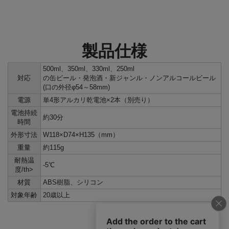
製品仕様
500ml、350ml、330ml、250ml
対応
の缶ビール・発泡酒・新ジャンル・ノンアルコールビール
(口の外径φ54～58mm)
電源
単4形アルカリ乾電池×2本（別売り）
電池持続
約30分
時間
外形寸法
W118×D74×H135（mm）
重量
約115g
耐熱温
-5℃
度/th>
材質
ABS樹脂、シリコン
対象年齢
20歳以上