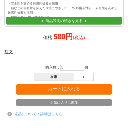
・安全性を高める難燃性被覆を採用
・鉛などの含有量を抑えた環境にやさしい、RoHS指令対応 ・安全性を高める
難燃性被覆を採用
・屈曲テスト 10,000回クリア
▼ 商品説明の続きを見る ▼
580円
価格:
(税込)
注文
購入数：
個
在庫
○
返品についての詳細はこちら
＿