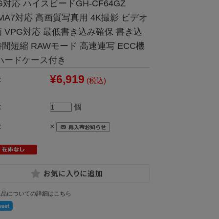
G対応 ハイスピードGH-CF64GZ
MA7対応 高画質写真用 4K撮影 ビデオ
 VPG対応 最低書き込み確保 書き込
間短縮 RAWモード 高速連写 ECC機
 ハードケース付き
¥6,919
:
(税込)
:
個
:
×
返品についての詳細はこちら