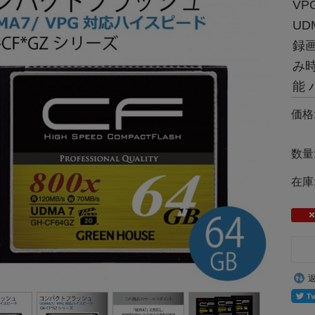
VP
UD
録画
み時
能
価格
数量
在庫