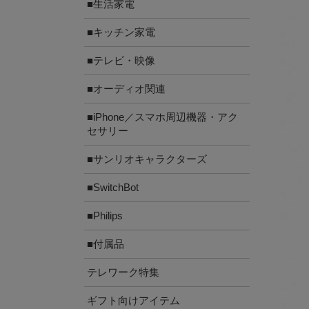
■生活家電
■キッチン家電
■テレビ・映像
■オーディオ関連
■iPhone／スマホ周辺機器・アク
セサリー
■サンリオキャラクターズ
■SwitchBot
■Philips
■付属品
テレワーク特集
ギフト向けアイテム