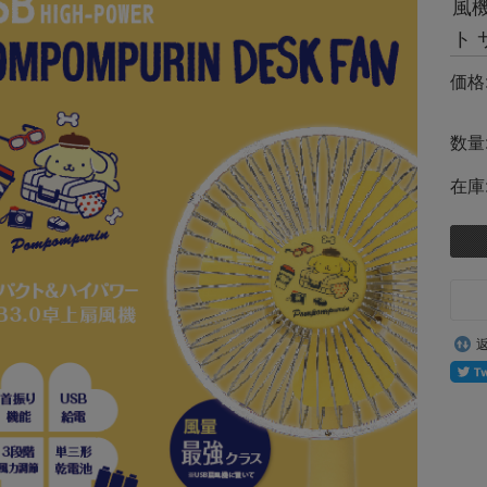
風
ト 
価格
数量
在庫