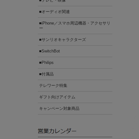
■テレビ・映像
■オーディオ関連
■iPhone／スマホ周辺機器・アクセサリ
ー
■サンリオキャラクターズ
■SwitchBot
■Philips
■付属品
テレワーク特集
ギフト向けアイテム
キャンペーン対象商品