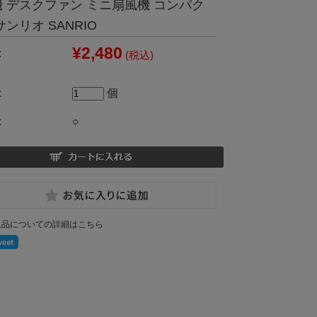
機 デスクファン ミニ扇風機 コンパク
サンリオ SANRIO
¥2,480
:
(税込)
:
個
:
○
返品についての詳細はこちら