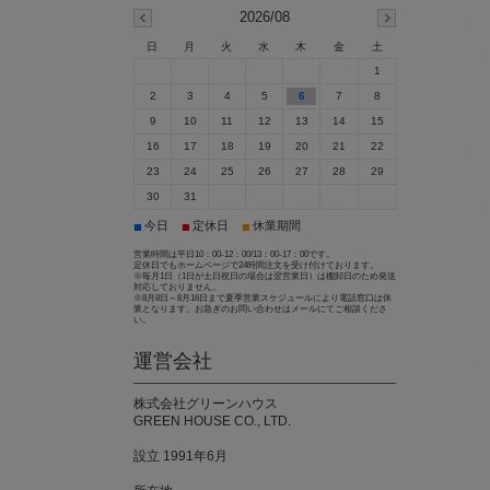
2026/08
日
月
火
水
木
金
土
1
2
3
4
5
6
7
8
9
10
11
12
13
14
15
16
17
18
19
20
21
22
23
24
25
26
27
28
29
30
31
■
■
■
今日
定休日
休業期間
営業時間は平日10：00-12：00/13：00-17：00です。
定休日でもホームページで24時間注文を受け付けております。
※毎月1日（1日が土日祝日の場合は翌営業日）は棚卸日のため発送
対応しておりません。
※8月8日～8月16日まで夏季営業スケジュールにより電話窓口は休
業となります。お急ぎのお問い合わせはメールにてご相談くださ
い。
運営会社
株式会社グリーンハウス
GREEN HOUSE CO., LTD.
設立 1991年6月