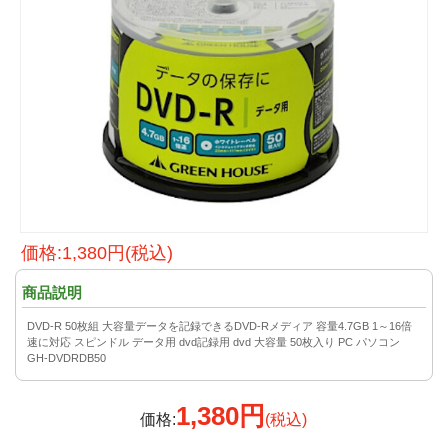
価格:1,380円(税込)
商品説明
DVD-R 50枚組 大容量データを記録できるDVD-Rメディア 容量4.7GB 1～16倍
速に対応 スピンドル データ用 dvd記録用 dvd 大容量 50枚入り PC パソコン
GH-DVDRDB50
1,380円
価格:
(税込)