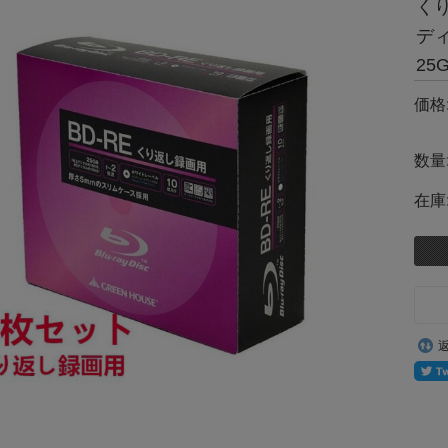
くり
ディ
25
価格
数量
在庫