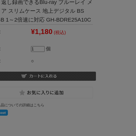
返し録画できるBlu-ray ブルーレイ メ
ア スリムケース 地上デジタル BS
GB 1～2倍速に対応 GH-BDRE25A10C
¥1,180
:
(税込)
:
個
:
○
返品についての詳細はこちら